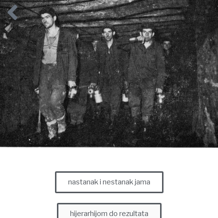
Rudnici i rudari Ladanja i Brodarovca
nastanak i nestanak jama
hijerarhijom do rezultata