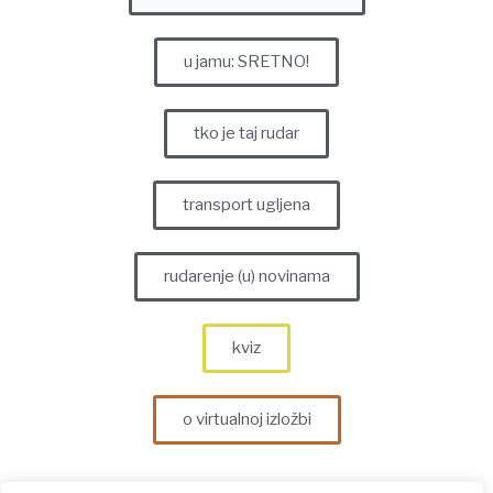
u jamu: SRETNO!
tko je taj rudar
transport ugljena
rudarenje (u) novinama
kviz
o virtualnoj izložbi